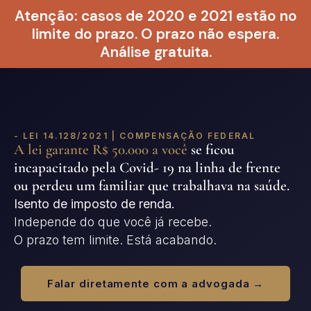
Atenção: casos de 2020 e 2021 estão no
limite do prazo. O prazo não espera.
Análise gratuita.
- LEI 14.128/2021 | COMPENSAÇÃO FEDERAL
A lei garante R$ 50.000 a você
se ficou
incapacitado pela Covid- 19 na linha de frente
ou perdeu um familiar que trabalhava na saúde.
Isento de imposto de renda.
Independe do que você já recebe.
O prazo tem limite. Está acabando.
Falar diretamente com a advogada →