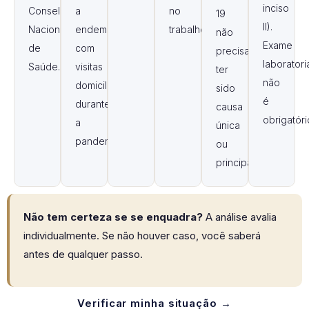
inciso
Conselho
a
no
19
II).
Nacional
endemias
trabalho.
não
Exame
de
com
precisa
laboratori
Saúde.
visitas
ter
não
domiciliares
sido
é
durante
causa
obrigatóri
a
única
pandemia.
ou
principal.
Não tem certeza se se enquadra?
A análise avalia
individualmente. Se não houver caso, você saberá
antes de qualquer passo.
Verificar minha situação →