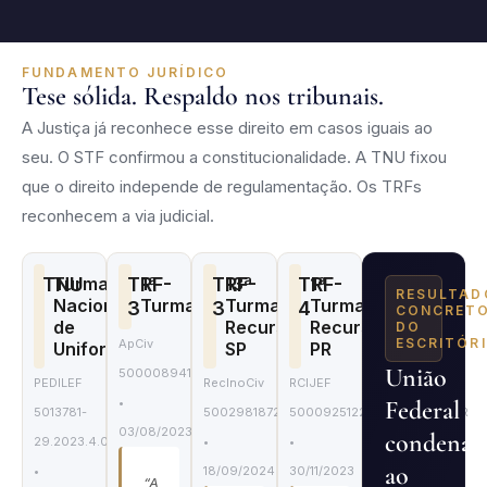
FUNDAMENTO JURÍDICO
Tese sólida. Respaldo nos tribunais.
A Justiça já reconhece esse direito em casos iguais ao
seu. O STF confirmou a constitucionalidade. A TNU fixou
que o direito independe de regulamentação. Os TRFs
reconhecem a via judicial.
TNU
Turma
TRF-
1ª
TRF-
13ª
TRF-
1ª
RESULTAD
Nacional
Turma
Turma
Turma
3
3
4
CONCRET
de
Recursal
Recursal
DO
ESCRITÓR
ApCiv
Uniformização
SP
PR
União
50000894120224036112
PEDILEF
RecInoCiv
RCIJEF
•
Federal
5013781-
50029818720224036316
50009251220224047009/PR
03/08/2023
condenad
29.2023.4.02.5101/RJ
•
•
ao
•
18/09/2024
30/11/2023
“A