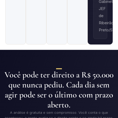
Gabinete
JEF
de
Ribeirão
Preto/SP
Você pode ter direito a R$ 50.000
que nunca pediu. Cada dia sem
agir pode ser o último com prazo
aberto.
A análise é gratuita e sem compromisso. Você conta o que
aconteceu; a gente avalia se o direito existe e se ainda há prazo.