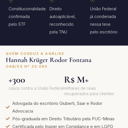
Constitucionalidade
Direito
União Federal
confirmada
autoaplicável,
já condenada
pelo STF
reconhecido
nessa tese
pela TNU
pelo escritório
QUEM CONDUZ A ANÁLISE
Hannah Krüger Rodor Fontana
OAB/ES Nº 33.060
+300
R$ M+
casos contra a União Federal
milhares de reais
recuperados para clientes
Advogada do escritório Giuberti, Saar e Rodor
Advocacia
Pós-graduada em Direito Tributário pela PUC-Minas
Certificada pelo Insper em Compliance e em LGPD