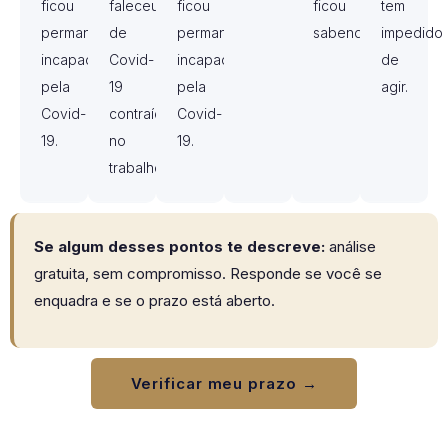
ficou
faleceu
ficou
ficou
tem
permanentemente
de
permanentemente
sabendo.
impedido
incapacitado
Covid-
incapacitado
de
pela
19
pela
agir.
Covid-
contraída
Covid-
19.
no
19.
trabalho.
Se algum desses pontos te descreve:
análise
gratuita, sem compromisso. Responde se você se
enquadra e se o prazo está aberto.
Verificar meu prazo →