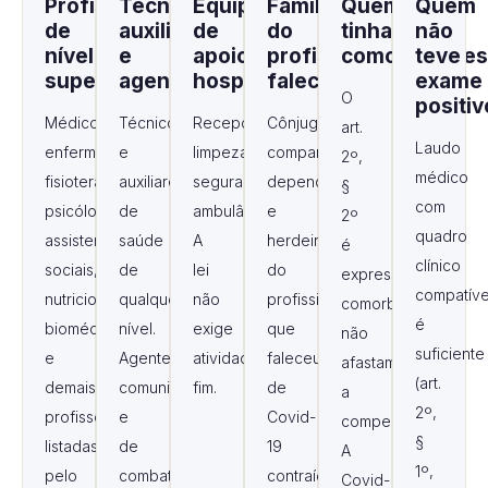
Profissionais
Técnicos,
Equipe
Familiares
Quem
Quem
de
auxiliares
de
do
tinha
não
nível
e
apoio
profissional
comorbidades
teve
superior
agentes
hospitalar
falecido
exame
O
positiv
Médicos,
Técnicos
Recepcionistas,
Cônjuge,
art.
Laudo
enfermeiros,
e
limpeza,
companheiro,
2º,
médico
fisioterapeutas,
auxiliares
segurança,
dependentes
§
com
psicólogos,
de
ambulância.
e
2º
quadro
assistentes
saúde
A
herdeiros
é
clínico
sociais,
de
lei
do
expresso:
compatíve
nutricionistas,
qualquer
não
profissional
comorbidades
é
biomédicos
nível.
exige
que
não
suficiente
e
Agentes
atividade-
faleceu
afastam
(art.
demais
comunitários
fim.
de
a
2º,
profissões
e
Covid-
compensação.
§
listadas
de
19
A
1º,
pelo
combate
contraída
Covid-