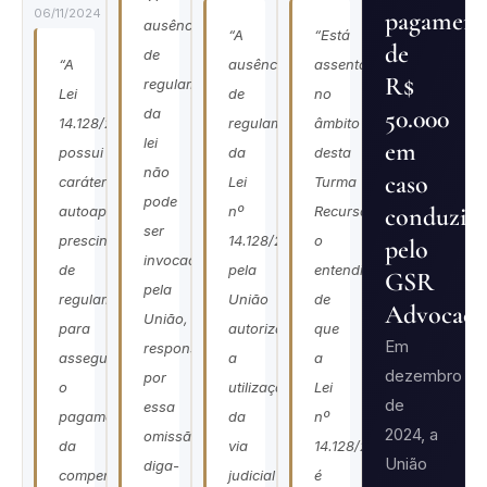
06/11/2024
pagament
ausência
“A
“Está
de
de
“A
ausência
assentado,
R$
regulamentação
Lei
de
no
50.000
da
14.128/2021
regulamentação
âmbito
lei
em
possui
da
desta
não
caso
caráter
Lei
Turma
pode
conduzid
autoaplicável,
nº
Recursal,
ser
prescindindo
14.128/2021
o
pelo
invocada
de
pela
entendimento
GSR
pela
regulamentação
União
de
Advocaci
União,
para
autoriza
que
Em
responsável
assegurar
a
a
dezembro
por
o
utilização
Lei
de
essa
pagamento
da
nº
2024, a
omissão,
da
via
14.128/2021
União
diga-
compensação
judicial
é