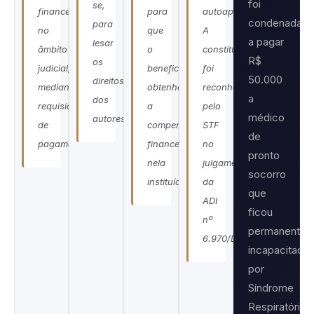
foi
se,
financeira
para
autoaplicável.
condenada
para
no
que
A
a pagar
lesar
âmbito
o
constitucionalidade
R$
os
judicial,
beneficiário
foi
50.000
direitos
mediante
obtenha
reconhecida
a
dos
requisição
a
pelo
médico
autores.”
de
compensação
STF
de
pagamento.”
financeira
no
pronto
nela
julgamento
socorro
instituída.”
da
que
ADI
ficou
nº
permanentem
6.970/DF.”
incapacitado
por
Síndrome
Respiratória