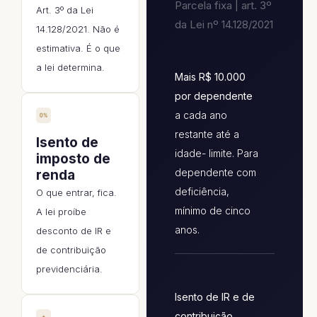
Parcela fixa | art. 3º
Art. 3º da Lei
da Lei nº 14.128/2021
14.128/2021. Não é
estimativa. É o que
a lei determina.
Mais R$ 10.000
por dependente
a cada ano
restante até a
Isento de
idade- limite. Para
imposto de
dependente com
renda
deficiência,
O que entrar, fica.
mínimo de cinco
A lei proíbe
anos.
desconto de IR e
de contribuição
previdenciária.
Isento de IR e de
contribuição