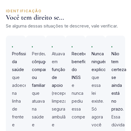
IDENTIFICAÇÃO
Você tem direito se...
Se alguma dessas situações te descreve, vale verificar.
Profissional
Perdeu
Atuava
Recebe
Nunca
Não
da
cônjuge,
em
benefício
ninguém
tem
saúde
companheiro
função
do
explicou
certeza
que
ou
de
INSS
que
se
adoeceu
familiar
apoio
e
essa
ainda
na
que
(recepção,
nunca
lei
está
linha
atuava
limpeza,
pediu
existe.
no
de
na
segurança,
essa
Só
prazo.
frente
saúde
ambulância)
compensação.
agora
Essa
e
e
e
você
dúvida