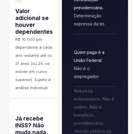
previdenciária.
Valor
Determinação
adicional se
expressa da lei.
houver
dependentes
R$ 10.000 por
dependente a cada
Quem paga é a
ano restante até os
União Federal.
21 anos (ou 24, se
Não é o
estiver em curso
empregador.
superior). Sujeito à
análise individual.
Natureza
indenizatória. Não é
salário. Não é
benefício
Já recebe
previdenciário.
INSS? Não
Vínculo público ou
muda nada.