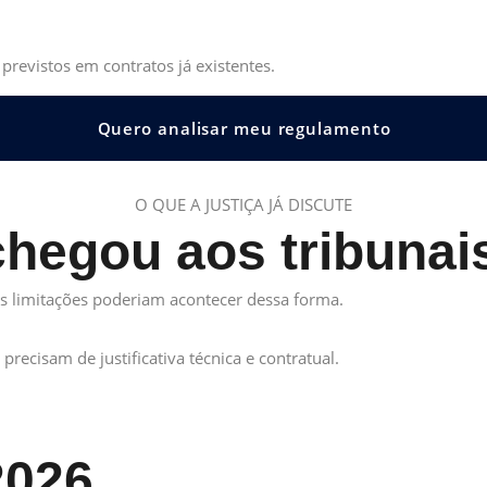
previstos em contratos já existentes.
Quero analisar meu regulamento
O QUE A JUSTIÇA JÁ DISCUTE
chegou aos tribunai
as limitações poderiam acontecer dessa forma.
recisam de justificativa técnica e contratual.
2026