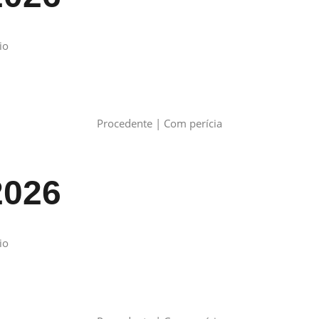
io
Procedente | Com perícia
2026
io